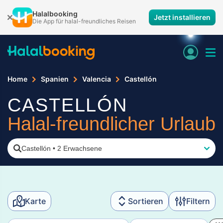
Halalbooking
Jetzt installieren
Die App für halal-freundliches Reisen
Home
Spanien
Valencia
Castellón
CASTELLÓN
Halal-freundlicher Urlaub
Castellón
•
2 Erwachsene
Karte
Sortieren
Filtern