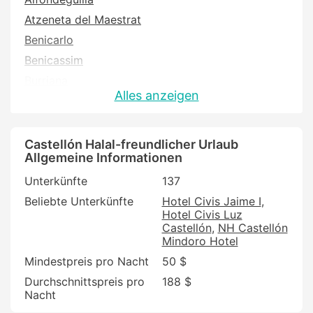
Atzeneta del Maestrat
Benicarlo
Benicassim
Burriana
Alles anzeigen
Cabanes
Castellnovo
Castello de la Plana
Castellón Halal-freundlicher Urlaub
Allgemeine Informationen
Culla
Unterkünfte
137
Forcall
Beliebte Unterkünfte
Hotel Civis Jaime I
Les Alqueries
Hotel Civis Luz
Les Useres
Castellón
NH Castellón
Mindoro Hotel
Moncofar
Mindestpreis pro Nacht
50 $
Montanejos
Durchschnittspreis pro
188 $
Morella
Nacht
Navajas