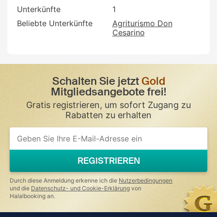
Unterkünfte
1
Beliebte Unterkünfte
Agriturismo Don
Cesarino
Schalten Sie jetzt
Gold
Mitgliedsangebote frei!
Gratis registrieren, um sofort Zugang zu
Rabatten zu erhalten
If
you
are
a
REGISTRIEREN
human,
ignore
this
Durch diese Anmeldung erkenne ich die
Nutzerbedingungen
field
und die
Datenschutz- und Cookie-Erklärung
von
Halalbooking an.