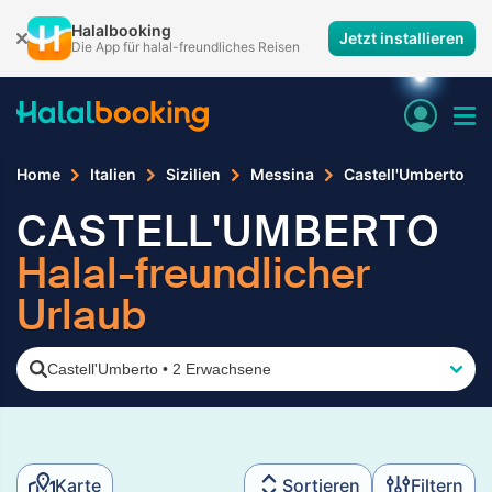
Halalbooking
Jetzt installieren
Die App für halal-freundliches Reisen
Home
Italien
Sizilien
Messina
Castell'Umberto
CASTELL'UMBERTO
Halal-freundlicher
Urlaub
Castell'Umberto
•
2 Erwachsene
Karte
Sortieren
Filtern