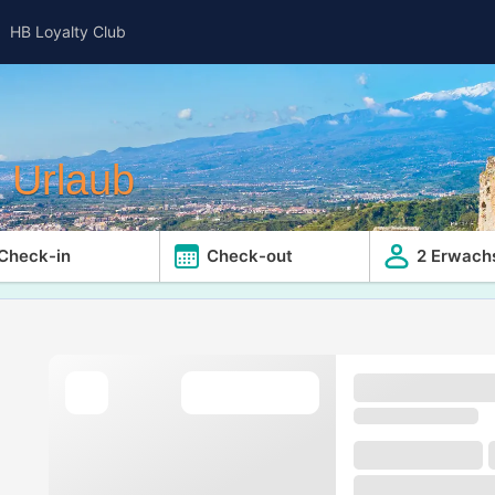
HB Loyalty Club
r Urlaub
Check-in
Check-out
2 Erwach