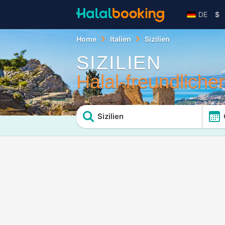
DE
$
Home
Italien
Sizilien
SIZILIEN
Halal-freundliche
Sizilien