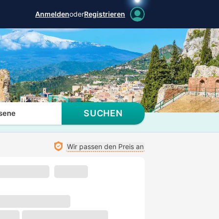
Anmelden
oder
Registrieren
SUCHEN
sene
Wir passen den Preis an