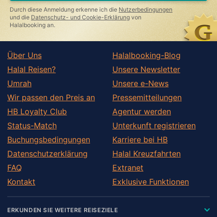
this
Durch diese Anmeldung erkenne ich die
Nutzerbedingungen
field
und die
Datenschutz- und Cookie-Erklärung
von
Halalbooking an.
Über Uns
Halalbooking-Blog
Halal Reisen?
Unsere Newsletter
Umrah
Unsere e-News
Wir passen den Preis an
Pressemitteilungen
HB Loyalty Club
Agentur werden
Status-Match
Unterkunft registrieren
Buchungsbedingungen
Karriere bei HB
Datenschutzerklärung
Halal Kreuzfahrten
FAQ
Extranet
Kontakt
Exklusive Funktionen
ERKUNDEN SIE WEITERE REISEZIELE