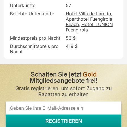
Unterkünfte
57
Beliebte Unterkünfte
Hotel Villa de Laredo
Aparthotel Fuengirola
Beach
Hotel ILUNION
Fuengirola
Mindestpreis pro Nacht
53 $
Durchschnittspreis pro
419 $
Nacht
Schalten Sie jetzt
Gold
Mitgliedsangebote frei!
Gratis registrieren, um sofort Zugang zu
Rabatten zu erhalten
If
you
are
a
REGISTRIEREN
human,
ignore