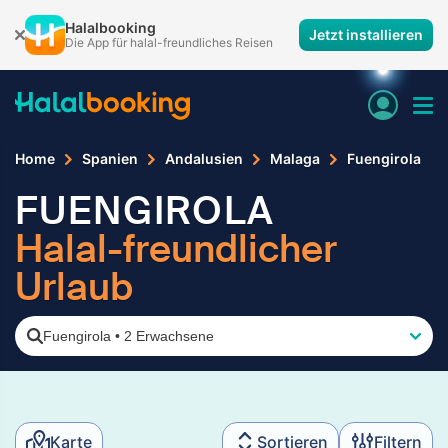
Halalbooking
Jetzt installieren
Die App für halal-freundliches Reisen
Home
Spanien
Andalusien
Malaga
Fuengirola
FUENGIROLA
Halal-freundlicher
Urlaub
Fuengirola
•
2 Erwachsene
Karte
Sortieren
Filtern