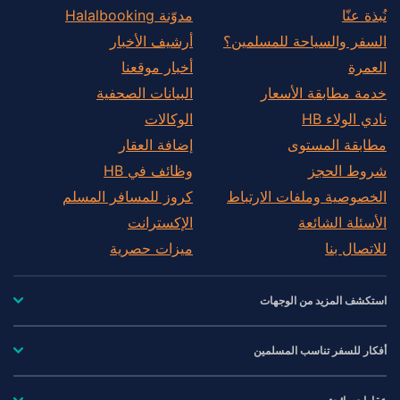
نُبذة عنّا
مدوّنة Halalbooking
السفر والسياحة للمسلمين؟
أرشيف الأخبار
العمرة
أخبار موقعنا
خدمة مطابقة الأسعار
البيانات الصحفية
نادي الولاء HB
الوكالات
مطابقة المستوى
إضافة العقار
شروط الحجز
وظائف في HB
الخصوصية وملفات الارتباط
كروز للمسافر المسلم
الأسئلة الشائعة
الإكسترانت
للاتصال بنا
ميزات حصرية
استكشف المزيد من الوجهات
أفكار للسفر تناسب المسلمين