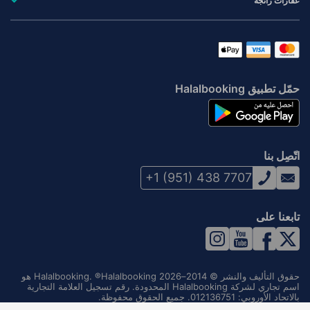
عقارات رائجة
حمّل تطبيق Halalbooking
اتّصِل بنا
+1 (951) 438 7707
تابعنا على
حقوق التأليف والنشر © 2014–2026 Halalbooking. ®Halalbooking هو
اسم تجاري لشركة Halalbooking المحدودة. رقم تسجيل العلامة التجارية
بالاتحاد الأوروبي: 012136751. جميع الحقوق محفوظة.