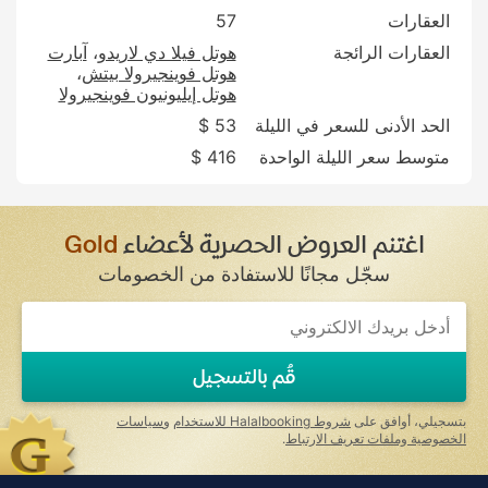
العقارات
57
العقارات الرائجة
هوتل فيلا دي لاريدو
آبارت
هوتل فوينجيرولا بيتش
هوتل إيليونيون فوينجيرولا
الحد الأدنى للسعر في الليلة
53 $
متوسط سعر الليلة الواحدة
416 $
اغتنم العروض الحصرية لأعضاء
Gold
سجّل مجانًا للاستفادة من الخصومات
قُم بالتسجيل
بتسجيلي، أوافق على
شروط Halalbooking للاستخدام
و
سياسات
الخصوصية وملفات تعريف الارتباط
.