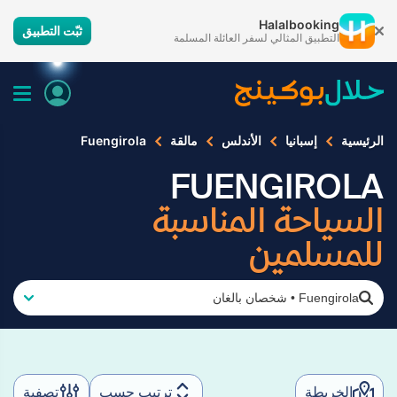
Halalbooking
ثبّت التطبيق
التطبيق المثالي لسفر العائلة المسلمة
الرئيسية
إسبانيا
الأندلس
مالقة
Fuengirola
FUENGIROLA
السياحة المناسبة
للمسلمين
Fuengirola
•
شخصان بالغان
الخريطة
ترتيب حسب
تصفية