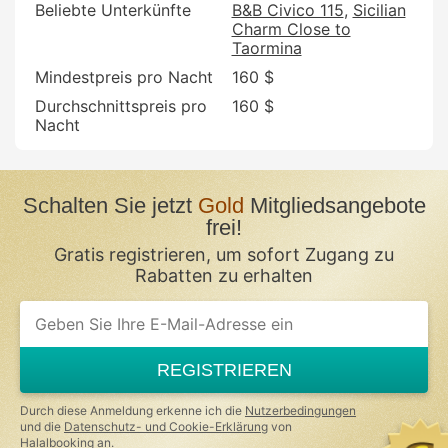
Beliebte Unterkünfte
B&B Civico 115
Sicilian
Charm Close to
Taormina
Mindestpreis pro Nacht
160 $
Durchschnittspreis pro
160 $
Nacht
Schalten Sie jetzt
Gold
Mitgliedsangebote
frei!
Gratis registrieren, um sofort Zugang zu
Rabatten zu erhalten
If
you
are
a
REGISTRIEREN
human,
ignore
this
Durch diese Anmeldung erkenne ich die
Nutzerbedingungen
field
und die
Datenschutz- und Cookie-Erklärung
von
Halalbooking an.