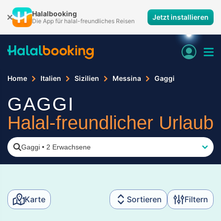
Halalbooking
Jetzt installieren
Die App für halal-freundliches Reisen
Home
Italien
Sizilien
Messina
Gaggi
GAGGI
Halal-freundlicher Urlaub
Gaggi
•
2 Erwachsene
Karte
Sortieren
Filtern