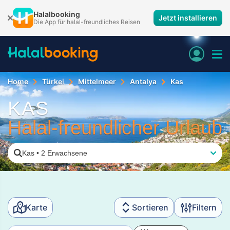
Halalbooking
Jetzt installieren
Die App für halal-freundliches Reisen
Home
Türkei
Mittelmeer
Antalya
Kas
KAS
Halal-freundlicher Urlaub
Kas
•
2 Erwachsene
Karte
Sortieren
Filtern