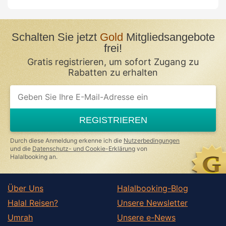
Schalten Sie jetzt
Gold
Mitgliedsangebote
frei!
Gratis registrieren, um sofort Zugang zu
Rabatten zu erhalten
If
you
are
a
REGISTRIEREN
human,
ignore
this
Durch diese Anmeldung erkenne ich die
Nutzerbedingungen
field
und die
Datenschutz- und Cookie-Erklärung
von
Halalbooking an.
Über Uns
Halalbooking-Blog
Halal Reisen?
Unsere Newsletter
Umrah
Unsere e-News