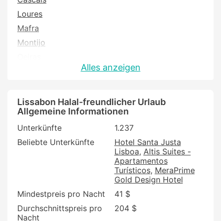
Loures
Mafra
Montijo
Oeiras
Alles anzeigen
Palmela
Seixal
Sesimbra
Lissabon Halal-freundlicher Urlaub
Allgemeine Informationen
Sintra
Unterkünfte
1.237
Vila Franca de Xira
Beliebte Unterkünfte
Hotel Santa Justa
Lisboa
Altis Suites -
Apartamentos
Turísticos
MeraPrime
Gold Design Hotel
Mindestpreis pro Nacht
41 $
Durchschnittspreis pro
204 $
Nacht