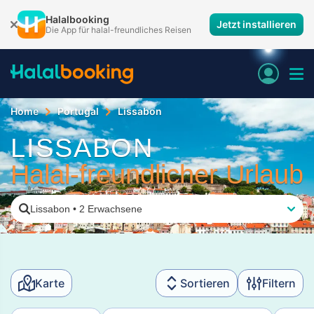
Halalbooking
Jetzt installieren
Die App für halal-freundliches Reisen
Home
Portugal
Lissabon
LISSABON
Halal-freundlicher Urlaub
Lissabon
•
2 Erwachsene
Karte
Sortieren
Filtern