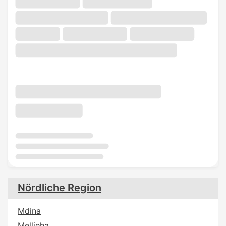
Nördliche Region
Mdina
Mellieha