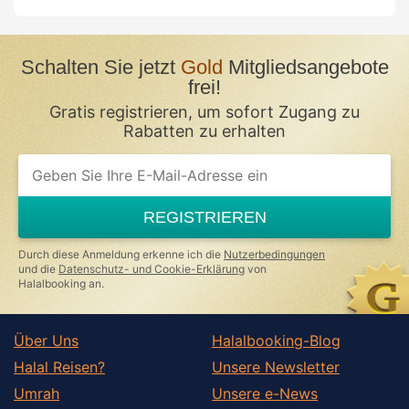
Schalten Sie jetzt
Gold
Mitgliedsangebote
frei!
Gratis registrieren, um sofort Zugang zu
Rabatten zu erhalten
If
you
are
a
REGISTRIEREN
human,
ignore
this
Durch diese Anmeldung erkenne ich die
Nutzerbedingungen
field
und die
Datenschutz- und Cookie-Erklärung
von
Halalbooking an.
Über Uns
Halalbooking-Blog
Halal Reisen?
Unsere Newsletter
Umrah
Unsere e-News