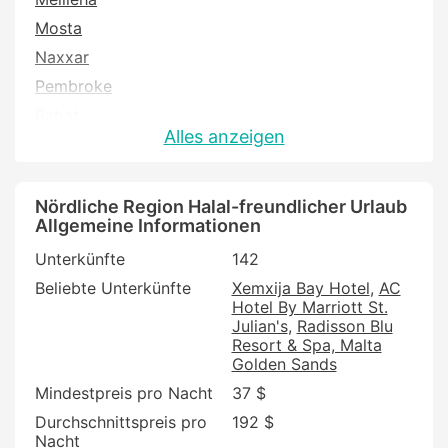
Mosta
Naxxar
Pembroke
Rabat
Alles anzeigen
St. Paul's Bay
Swieqi
Nördliche Region Halal-freundlicher Urlaub
Allgemeine Informationen
Unterkünfte
142
Beliebte Unterkünfte
Xemxija Bay Hotel
AC
Hotel By Marriott St.
Julian's
Radisson Blu
Resort & Spa, Malta
Golden Sands
Mindestpreis pro Nacht
37 $
Durchschnittspreis pro
192 $
Nacht