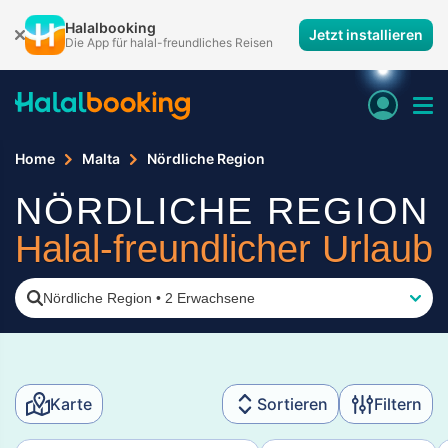
Halalbooking
Jetzt installieren
Die App für halal-freundliches Reisen
Home
Malta
Nördliche Region
NÖRDLICHE REGION
Halal-freundlicher Urlaub
Nördliche Region
•
2 Erwachsene
Karte
Sortieren
Filtern