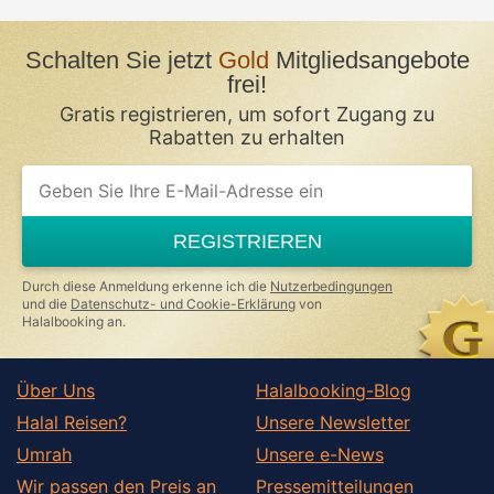
Schalten Sie jetzt
Gold
Mitgliedsangebote
frei!
Gratis registrieren, um sofort Zugang zu
Rabatten zu erhalten
REGISTRIEREN
Durch diese Anmeldung erkenne ich die
Nutzerbedingungen
und die
Datenschutz- und Cookie-Erklärung
von
Halalbooking an.
Über Uns
Halalbooking-Blog
Halal Reisen?
Unsere Newsletter
Umrah
Unsere e-News
Wir passen den Preis an
Pressemitteilungen