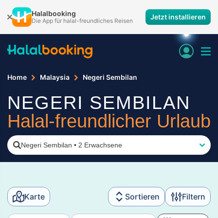
Halalbooking
Jetzt installieren
Die App für halal-freundliches Reisen
Home
Malaysia
Negeri Sembilan
NEGERI SEMBILAN
Halal-freundlicher Urlaub
Negeri Sembilan
•
2 Erwachsene
Karte
Sortieren
Filtern