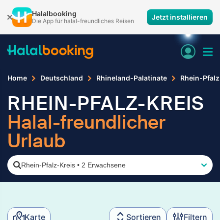
Halalbooking
Jetzt installieren
Die App für halal-freundliches Reisen
Home
Deutschland
Rhineland-Palatinate
Rhein-Pfalz
RHEIN-PFALZ-KREIS
Halal-freundlicher
Urlaub
Rhein-Pfalz-Kreis
•
2 Erwachsene
Karte
Sortieren
Filtern