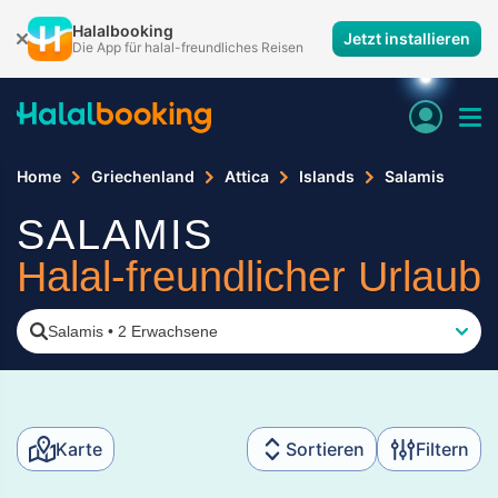
Halalbooking
Jetzt installieren
Die App für halal-freundliches Reisen
Home
Griechenland
Attica
Islands
Salamis
SALAMIS
Halal-freundlicher Urlaub
Salamis
•
2 Erwachsene
Karte
Sortieren
Filtern