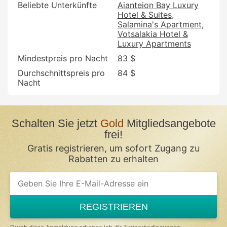
Beliebte Unterkünfte
Aianteion Bay Luxury
Hotel & Suites
Salamina's Apartment
Votsalakia Hotel &
Luxury Apartments
Mindestpreis pro Nacht
83 $
Durchschnittspreis pro
84 $
Nacht
Schalten Sie jetzt
Gold
Mitgliedsangebote
frei!
Gratis registrieren, um sofort Zugang zu
Rabatten zu erhalten
If
you
are
a
REGISTRIEREN
human,
ignore
this