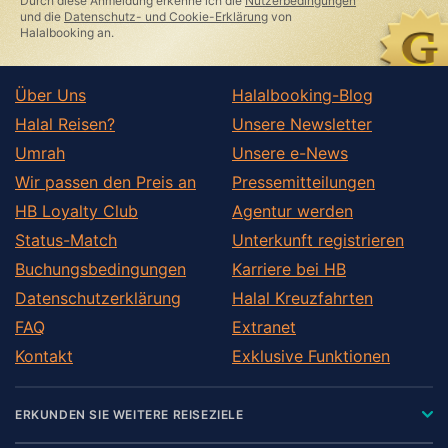
Durch diese Anmeldung erkenne ich die
Nutzerbedingungen
field
und die
Datenschutz- und Cookie-Erklärung
von
Halalbooking an.
Über Uns
Halalbooking-Blog
Halal Reisen?
Unsere Newsletter
Umrah
Unsere e-News
Wir passen den Preis an
Pressemitteilungen
HB Loyalty Club
Agentur werden
Status-Match
Unterkunft registrieren
Buchungsbedingungen
Karriere bei HB
Datenschutzerklärung
Halal Kreuzfahrten
FAQ
Extranet
Kontakt
Exklusive Funktionen
ERKUNDEN SIE WEITERE REISEZIELE