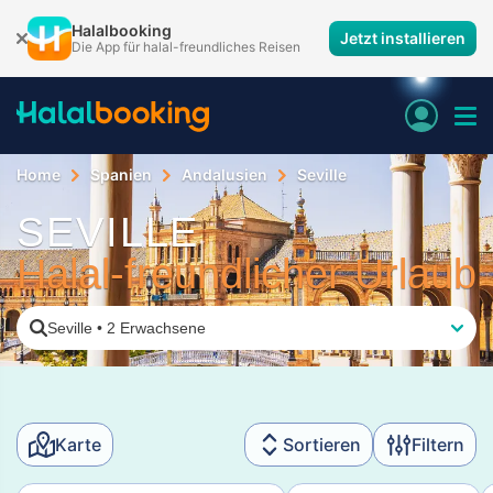
Halalbooking
Jetzt installieren
Die App für halal-freundliches Reisen
Home
Spanien
Andalusien
Seville
SEVILLE
Halal-freundlicher Urlaub
Seville
•
2 Erwachsene
Karte
Sortieren
Filtern