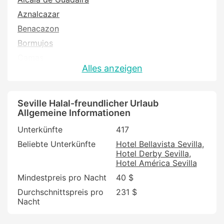
Aznalcazar
Benacazon
Bormujos
Camas
Alles anzeigen
Carmona
Casco Antiguo
Castilleja de la Cuesta
Seville Halal-freundlicher Urlaub
Allgemeine Informationen
Dos Hermanas
Unterkünfte
417
Ecija
Beliebte Unterkünfte
Hotel Bellavista Sevilla
El Cuervo de Sevilla
Hotel Derby Sevilla
El Garrobo
Hotel América Sevilla
El Madrono
Mindestpreis pro Nacht
40 $
Guillena
Durchschnittspreis pro
231 $
Nacht
Huevar del Aljarafe
La Lantejuela