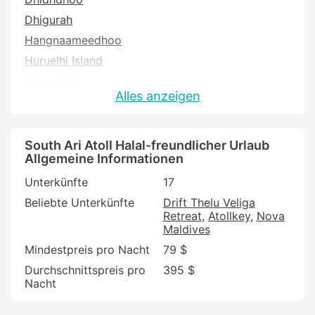
Dhigurah
Hangnaameedhoo
Huruelhi Island
Maamigili
Alles anzeigen
Mahibadhoo
Omadhoo
South Ari Atoll Halal-freundlicher Urlaub
Allgemeine Informationen
Unterkünfte
17
Beliebte Unterkünfte
Drift Thelu Veliga
Retreat
Atollkey
Nova
Maldives
Mindestpreis pro Nacht
79 $
Durchschnittspreis pro
395 $
Nacht