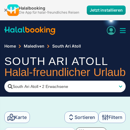
Halalbooking
Jetzt installieren
Die App für halal-freundliches Reisen
Home
Malediven
South Ari Atoll
SOUTH ARI ATOLL
Halal-freundlicher Urlaub
South Ari Atoll
•
2 Erwachsene
Karte
Sortieren
Filtern