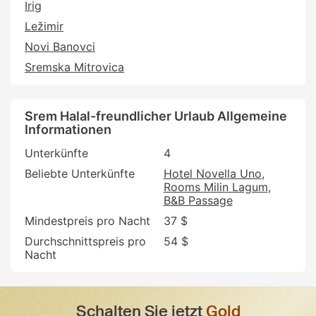
Irig
Ležimir
Novi Banovci
Sremska Mitrovica
Srem Halal-freundlicher Urlaub Allgemeine
Informationen
Unterkünfte
4
Beliebte Unterkünfte
Hotel Novella Uno
Rooms Milin Lagum
B&B Passage
Mindestpreis pro Nacht
37 $
Durchschnittspreis pro
54 $
Nacht
Schalten Sie jetzt
Gold