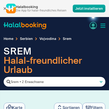
Halalbooking
Jetzt installieren
Die App für halal-freundliches Reisen
Home
Serbien
Vojvodina
Srem
SREM
Halal-freundlicher
Urlaub
Srem
•
2 Erwachsene
Karte
Sortieren
Filtern