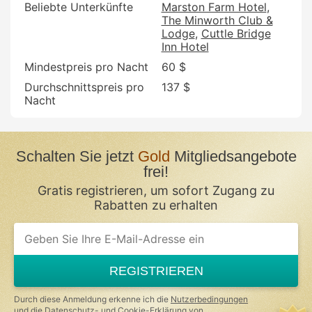
Beliebte Unterkünfte
Marston Farm Hotel
The Minworth Club &
Lodge
Cuttle Bridge
Inn Hotel
Mindestpreis pro Nacht
60 $
Durchschnittspreis pro
137 $
Nacht
Schalten Sie jetzt
Gold
Mitgliedsangebote
frei!
Gratis registrieren, um sofort Zugang zu
Rabatten zu erhalten
If
you
are
a
REGISTRIEREN
human,
ignore
this
Durch diese Anmeldung erkenne ich die
Nutzerbedingungen
field
und die
Datenschutz- und Cookie-Erklärung
von