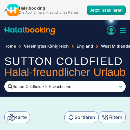
Halalbooking
Jetzt installieren
Die App für halal-freundliches Reisen
Home
Vereinigtes Königreich
England
West Midland
SUTTON COLDFIELD
Halal-freundlicher Urlaub
Sutton Coldfield
•
2 Erwachsene
Karte
Sortieren
Filtern