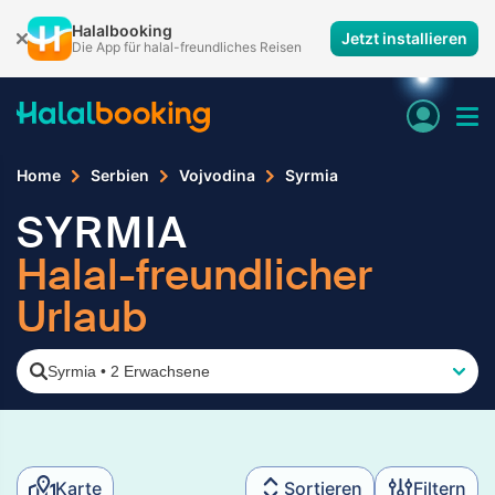
Halalbooking
Jetzt installieren
Die App für halal-freundliches Reisen
Home
Serbien
Vojvodina
Syrmia
SYRMIA
Halal-freundlicher
Urlaub
Syrmia
•
2 Erwachsene
Karte
Sortieren
Filtern