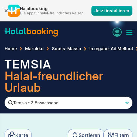
Halalbooking
Jetzt installieren
Die App für halal-freundliches Reisen
Home
Marokko
Souss-Massa
Inzegane-Ait Melloul
TEMSIA
Halal-freundlicher
Urlaub
Temsia
•
2 Erwachsene
Karte
Sortieren
Filtern