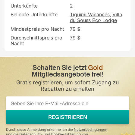
Unterkünfte
2
Beliebte Unterkünfte
Tiguimi Vacances
Villa
du Souss Eco Lodge
Mindestpreis pro Nacht
79 $
Durchschnittspreis pro
79 $
Nacht
Schalten Sie jetzt
Gold
Mitgliedsangebote frei!
Gratis registrieren, um sofort Zugang zu
Rabatten zu erhalten
If
you
are
a
REGISTRIEREN
human,
ignore
this
Durch diese Anmeldung erkenne ich die
Nutzerbedingungen
field
und die
Datenschutz- und Cookie-Erklärung
von