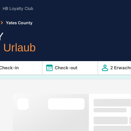
HB Loyalty Club
Yates County
Y
r Urlaub
Check-in
Check-out
2 Erwach