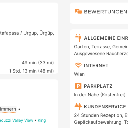
BEWERTUNGEN
tafapasa / Urgup, Ürgüp,
ALLGEMEINE EIN
Garten, Terrasse, Gemei
Ausgewiesene Raucherz
49 min (
33 mi
)
INTERNET
1 Std. 13 min (
48 mi
)
Wlan
PARKPLATZ
In der Nähe (Kostenfrei)
KUNDENSERVICE
Zimmern
•
24 Stunden Rezeption, E
acuzzi Valley View
•
King
Gepäckaufbewahrung, To