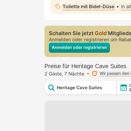
Toilette mit Bidet-Düse
•
In a
Schalten Sie jetzt
Gold
Mitglieds
Anmelden oder registrieren um Raba
Anmelden oder registrieren
Preise für Heritage Cave Suites
2 Gäste
7 Nächte
Wir passen den 
C
Heritage Cave Suites
S