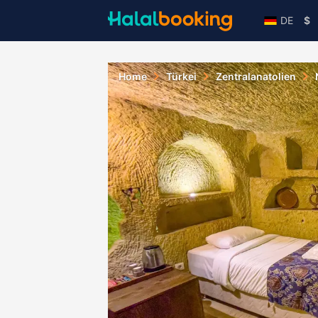
DE
$
Home
Türkei
Zentralanatolien