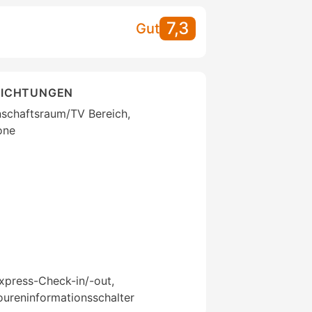
7,3
Gut
RICHTUNGEN
nschaftsraum/TV Bereich,
one
xpress-Check-in/-out,
ureninformationsschalter