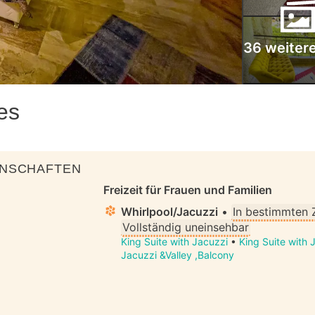
36 weitere
es
ENSCHAFTEN
Freizeit für Frauen und Familien
Whirlpool/Jacuzzi
•
In bestimmten
Vollständig uneinsehbar
King Suite with Jacuzzi
•
King Suite with 
Jacuzzi &Valley ,Balcony