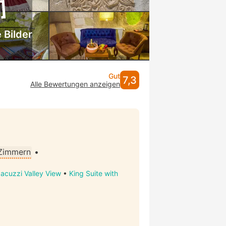
 Bilder
Gut
7,3
Alle Bewertungen anzeigen
 Zimmern
•
Jacuzzi Valley View
•
King Suite with