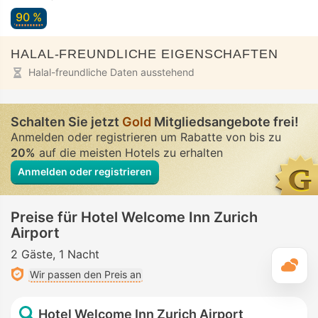
90 %
HALAL-FREUNDLICHE EIGENSCHAFTEN
Halal-freundliche Daten ausstehend
Schalten Sie jetzt
Gold
Mitgliedsangebote frei!
Anmelden oder registrieren um Rabatte von bis zu
20%
auf die meisten Hotels zu erhalten
Anmelden oder registrieren
Preise für Hotel Welcome Inn Zurich
Airport
2 Gäste
1 Nacht
T
Wir passen den Preis an
Hotel Welcome Inn Zurich Airport