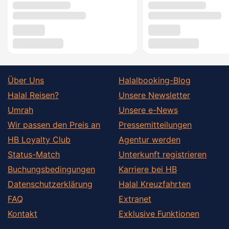
Über Uns
Halalbooking-Blog
Halal Reisen?
Unsere Newsletter
Umrah
Unsere e-News
Wir passen den Preis an
Pressemitteilungen
HB Loyalty Club
Agentur werden
Status-Match
Unterkunft registrieren
Buchungsbedingungen
Karriere bei HB
Datenschutzerklärung
Halal Kreuzfahrten
FAQ
Extranet
Kontakt
Exklusive Funktionen