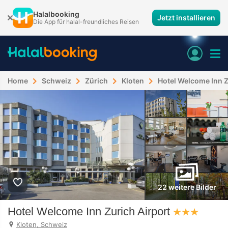
Halalbooking
Jetzt installieren
Die App für halal-freundliches Reisen
Home
Schweiz
Zürich
Kloten
Hotel Welcome Inn Z
22 weitere Bilder
Hotel Welcome Inn Zurich Airport
Kloten, Schweiz