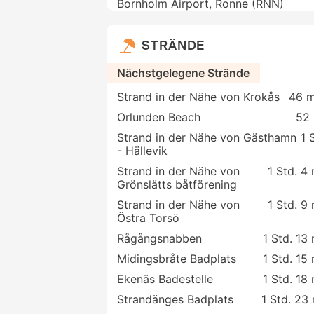
Bornholm Airport, Ronne (RNN)
STRÄNDE
Nächstgelegene Strände
Strand in der Nähe von Krokås
46 m
Orlunden Beach
52 
Strand in der Nähe von Gästhamn
1 
- Hällevik
Strand in der Nähe von
1 Std. 4
Grönslätts båtförening
Strand in der Nähe von
1 Std. 9
Östra Torsö
Rågångsnabben
1 Std. 13
Midingsbråte Badplats
1 Std. 15
Ekenäs Badestelle
1 Std. 18
Strandänges Badplats
1 Std. 23