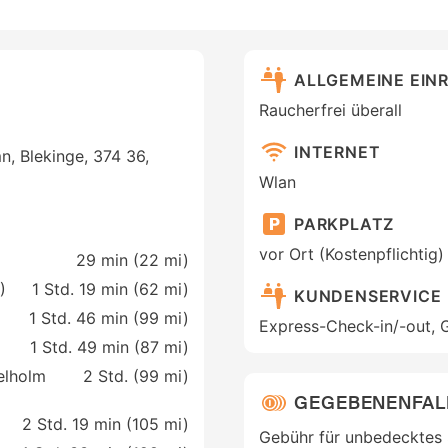
ALLGEMEINE EIN
Raucherfrei überall
INTERNET
, Blekinge, 374 36,
Wlan
PARKPLATZ
vor Ort (Kostenpflichtig)
29 min (
22 mi
)
)
1 Std. 19 min (
62 mi
)
KUNDENSERVICE
1 Std. 46 min (
99 mi
)
Express-Check-in/-out,
1 Std. 49 min (
87 mi
)
elholm
2 Std. (
99 mi
)
GEGEBENENFAL
2 Std. 19 min (
105 mi
)
Gebühr für unbedecktes 