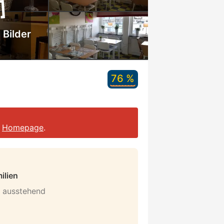
 Bilder
76 %
r
Homepage
.
ilien
n ausstehend