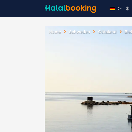
DE
$
Home
Schweden
Götaland
Ble