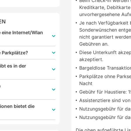
Beim Check-in werden g
Kreditkarte, Debitkarte
unvorhergesehene Aufw
EN
Je nach Verfügbarkeit 
Sonderwünschen entge
e eine Internet/Wlan
nicht garantiert werden
Gebühren an.
Diese Unterkunft akzept
e Parkplätze?
akzeptiert.
bt es in der
Bargeldlose Transaktio
Parkplätze ohne Parkse
Nacht
e
Gebühr für Haustiere: 
Assistenztiere sind v
onen bietet die
Nutzungsgebühr für da
Nutzungsgebühr für da
Die oben aufgeführte Liste