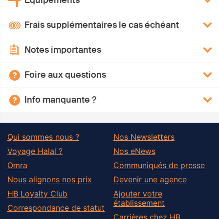
Équipements
Frais supplémentaires le cas échéant
Notes importantes
Foire aux questions
Info manquante ?
Qui sommes nous ?
Nos Newsletters
Voyage Halal ?
Nos eNews
Omra
Communiqués de presse
Nous alignons nos prix
Devenir une agence
HB Loyalty Club
Ajouter votre
établissement
Correspondance de statut
Carrières chez HB