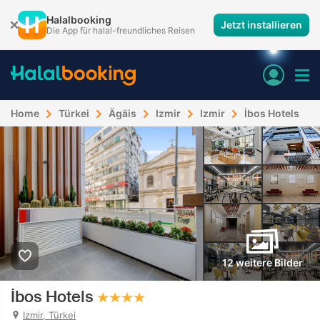
Halalbooking
Jetzt installieren
Die App für halal-freundliches Reisen
Home
Türkei
Ägäis
Izmir
Izmir
İbos Hotels
12 weitere Bilder
İbos Hotels
Izmir, Türkei