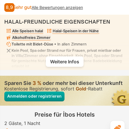
8,9
Sehr gut
Alle Bewertungen anzeigen
HALAL-FREUNDLICHE EIGENSCHAFTEN
Alle Speisen halal
Halal-Speisen in der Nähe
Alkoholfreies Zimmer
Toilette mit Bidet-Düse
• In allen Zimmern
Kein Pool, Spa oder Strand nur für Frauen, privat mietbar oder
in Villa/Zimmer ohne Einsehbarkeit. Kein Pool, Spa oder Strand
für gemischte Nutzung, in dem bescheidene Badebekleidung
Weitere Infos
erlaubt ist
Sparen Sie
3 %
oder mehr bei dieser Unterkunft
Kostenlose Registrierung, sofort
Gold
-Rabatt
Anmelden oder registrieren
Preise für İbos Hotels
2 Gäste
1 Nacht
T