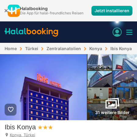
Halalbooking
Jetzt installieren
Die App für halal-freundliches Reisen
Home
Türkei
Zentralanatolien
Konya
Ibis Konya
31 weitere Bilder
Ibis Konya
Konya, Türkei