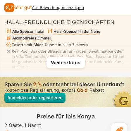
8,7
Sehr gut
Alle Bewertungen anzeigen
HALAL-FREUNDLICHE EIGENSCHAFTEN
Alle Speisen halal
Halal-Speisen in der Nähe
Alkoholfreies Zimmer
Toilette mit Bidet-Düse
• In allen Zimmern
Kein Pool, Spa oder Strand nur für Frauen, privat mietbar oder
in Villa/Zimmer ohne Einsehbarkeit. Kein Pool, Spa oder Strand
für gemischte Nutzung, in dem bescheidene Badebekleidung
Weitere Infos
erlaubt ist
Sparen Sie
2 %
oder mehr bei dieser Unterkunft
Kostenlose Registrierung, sofort
Gold
-Rabatt
Anmelden oder registrieren
Preise für Ibis Konya
2 Gäste
1 Nacht
T