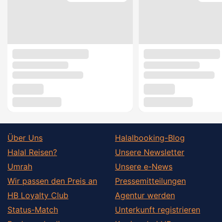
Über Uns
Halalbooking-Blog
Halal Reisen?
Unsere Newsletter
Umrah
Unsere e-News
Wir passen den Preis an
Pressemitteilungen
HB Loyalty Club
Agentur werden
Status-Match
Unterkunft registrieren