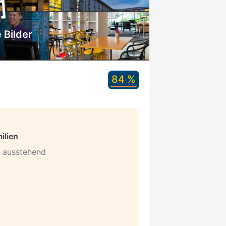
 Bilder
84 %
ilien
n ausstehend