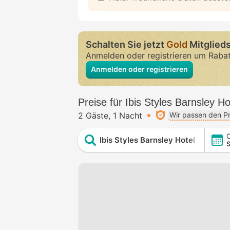
Schalten Sie jetzt
Gold
Mitglieds
Anmelden oder registrieren um Raba
Anmelden oder registrieren
Preise für Ibis Styles Barnsley Ho
2 Gäste
1 Nacht
Wir passen den Pr
C
Ibis Styles Barnsley Hotel
S