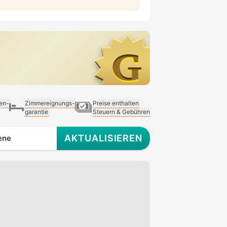
ien-
Zimmereignungs-
Preise enthalten
garantie
Steuern & Gebühren
AKTUALISIEREN
ene