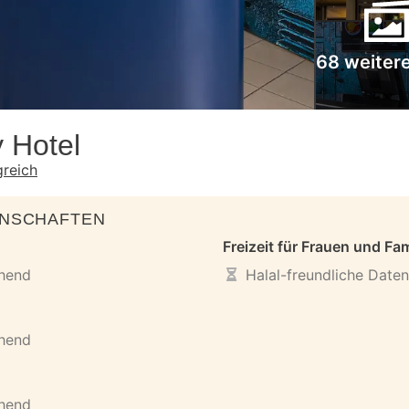
68 weitere
y Hotel
greich
ENSCHAFTEN
Freizeit für Frauen und Fam
ehend
Halal-freundliche Date
ehend
ehend