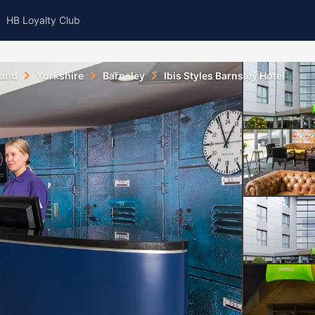
HB Loyalty Club
land
Yorkshire
Barnsley
Ibis Styles Barnsley Hotel