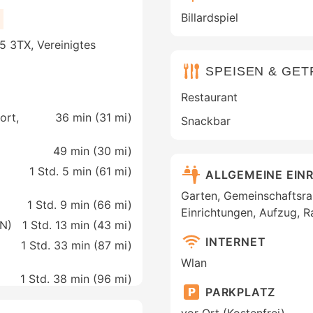
Billardspiel
5 3TX, Vereinigtes
SPEISEN & GE
Restaurant
ort,
36 min (
31 mi
)
Snackbar
49 min (
30 mi
)
1 Std. 5 min (
61 mi
)
ALLGEMEINE EIN
Garten, Gemeinschaftsra
1 Std. 9 min (
66 mi
)
Einrichtungen, Aufzug, R
AN)
1 Std. 13 min (
43 mi
)
INTERNET
1 Std. 33 min (
87 mi
)
Wlan
1 Std. 38 min (
96 mi
)
PARKPLATZ