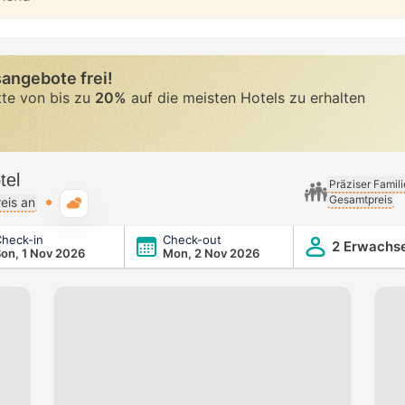
angebote frei!
tte von bis zu
20%
auf die meisten Hotels zu erhalten
tel
Präziser Famil
Gesamtpreis
Typische Wetterlage
eis an
heck-in
Check-out
2 Erwachs
on, 1 Nov 2026
Mon, 2 Nov 2026