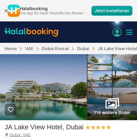
Halalbooking
Jetzt installieren
Die App für halal-freundliches Reisen
Home
VAE
Dubai Emirat
Dubai
JA Lake View Hotel
116 weitere Bilder
JA Lake View Hotel, Dubai
Dubai, VAE