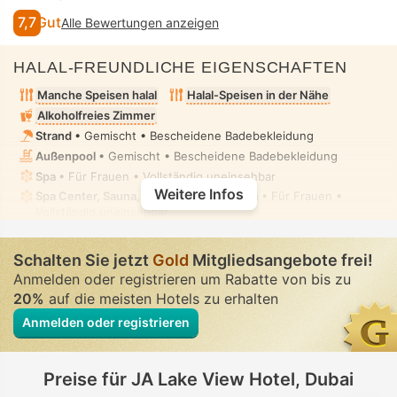
7,7
Gut
Alle Bewertungen anzeigen
HALAL-FREUNDLICHE EIGENSCHAFTEN
Manche Speisen halal
Halal-Speisen in der Nähe
Alkoholfreies Zimmer
Strand
• Gemischt • Bescheidene Badebekleidung
Außenpool
• Gemischt • Bescheidene Badebekleidung
Spa
• Für Frauen • Vollständig uneinsehbar
Weitere Infos
Spa Center, Sauna, Dampfbad, Hammam
• Für Frauen •
Vollständig uneinsehbar
Spa-Pflegeraum, Massage
• Privat • Vollständig uneinsehbar
Bidet-Handbrause
• In allen Zimmern
Schalten Sie jetzt
Gold
Mitgliedsangebote frei!
Anmelden oder registrieren um Rabatte von bis zu
20%
auf die meisten Hotels zu erhalten
Anmelden oder registrieren
Preise für JA Lake View Hotel, Dubai