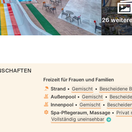
26 weitere
ENSCHAFTEN
Freizeit für Frauen und Familien
Strand
•
Gemischt
•
Bescheidene B
Außenpool
•
Gemischt
•
Bescheide
Innenpool
•
Gemischt
•
Bescheiden
Spa-Pflegeraum, Massage
•
Privat
Vollständig uneinsehbar