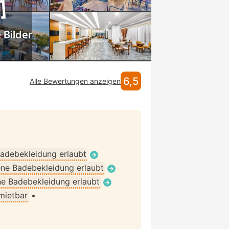
 Bilder
6,5
Alle Bewertungen anzeigen
adebekleidung erlaubt
ne Badebekleidung erlaubt
e Badebekleidung erlaubt
 mietbar
•