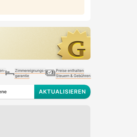
ien-
Zimmereignungs-
Preise enthalten
garantie
Steuern & Gebühren
AKTUALISIEREN
ene