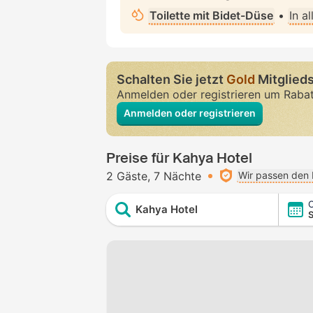
Toilette mit Bidet-Düse
•
In a
Schalten Sie jetzt
Gold
Mitglieds
Anmelden oder registrieren um Raba
Anmelden oder registrieren
Preise für Kahya Hotel
2 Gäste
7 Nächte
Wir passen den 
C
Kahya Hotel