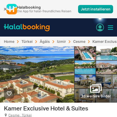
Halalbooking
Jetzt installieren
Die App für halal-freundliches Reisen
Home
Türkei
Ägäis
Izmir
Cesme
Kamer Exclusi
33 weitere Bilder
Kamer Exclusive Hotel & Suites
Cesme, Türkei