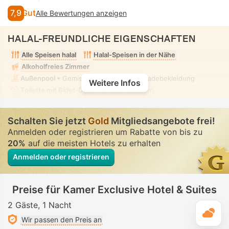
7,9
Gut
Alle Bewertungen anzeigen
HALAL-FREUNDLICHE EIGENSCHAFTEN
Alle Speisen halal
Halal-Speisen in der Nähe
Alkoholfreies Zimmer
Außenpool
• Gemischt • Bescheidene Badebekleidung
Weitere Infos
Toilette mit Bidet-Düse
• In allen Zimmern
Schalten Sie jetzt
Gold
Mitgliedsangebote frei!
Anmelden oder registrieren um Rabatte von bis zu
20%
auf die meisten Hotels zu erhalten
Anmelden oder registrieren
Preise für Kamer Exclusive Hotel & Suites
2 Gäste
1 Nacht
T
Wir passen den Preis an