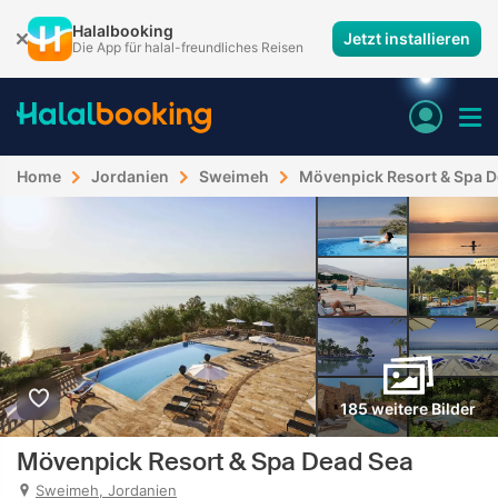
Halalbooking
Jetzt installieren
Die App für halal-freundliches Reisen
Home
Jordanien
Sweimeh
Mövenpick Resort & Spa D
185 weitere Bilder
Mövenpick Resort & Spa Dead Sea
Sweimeh, Jordanien