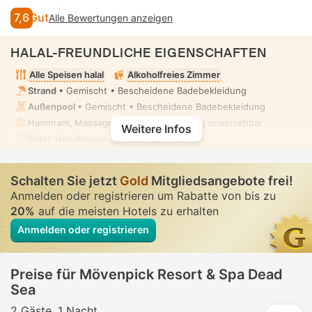
7,6
Gut
Alle Bewertungen anzeigen
HALAL-FREUNDLICHE EIGENSCHAFTEN
Alle Speisen halal
Alkoholfreies Zimmer
Strand
• Gemischt • Bescheidene Badebekleidung
Außenpool
• Gemischt • Bescheidene Badebekleidung
Hammam, Massage
• Privat • Vollständig uneinsehbar
Weitere Infos
Bidet-Handbrause
• In allen Zimmern
Schalten Sie jetzt
Gold
Mitgliedsangebote frei!
Anmelden oder registrieren um Rabatte von bis zu
20%
auf die meisten Hotels zu erhalten
Anmelden oder registrieren
Preise für Mövenpick Resort & Spa Dead
Sea
2 Gäste
1 Nacht