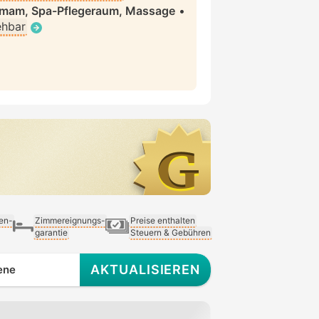
mmam, Spa-Pflegeraum, Massage
•
ehbar
ien-
Zimmereignungs-
Preise enthalten
garantie
Steuern & Gebühren
AKTUALISIEREN
ene