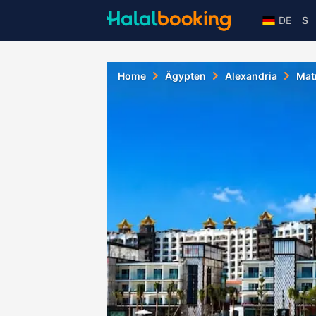
DE
$
Home
Ägypten
Alexandria
Mat