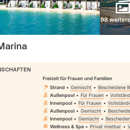
98 weitere
 Marina
ENSCHAFTEN
Freizeit für Frauen und Familien
Strand
•
Gemischt
•
Bescheidene B
Außenpool
•
Für Frauen
•
Vollstän
Innenpool
•
Für Frauen
•
Vollständ
Außenpool
•
Gemischt
•
Bescheide
Innenpool
•
Gemischt
•
Bescheiden
Wellness & Spa
•
Privat mietbar
•
V