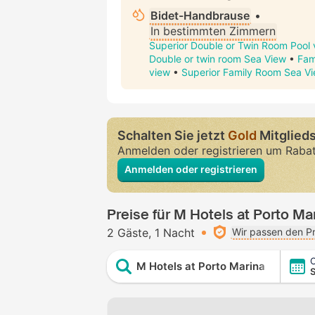
Bidet-Handbrause
•
In bestimmten Zimmern
Superior Double or Twin Room Pool 
Double or twin room Sea View
•
Fam
view
•
Superior Family Room Sea V
Schalten Sie jetzt
Gold
Mitglieds
Anmelden oder registrieren um Raba
Anmelden oder registrieren
Preise für M Hotels at Porto Ma
2 Gäste
1 Nacht
Wir passen den Pr
C
M Hotels at Porto Marina
S