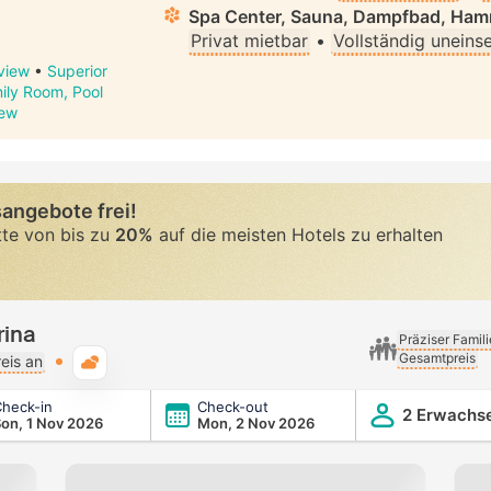
Spa Center, Sauna, Dampfbad, Ha
Privat mietbar
•
Vollständig uneins
view
•
Superior
ily Room, Pool
iew
angebote frei!
tte von bis zu
20%
auf die meisten Hotels zu erhalten
rina
Präziser Famil
Gesamtpreis
Typische Wetterlage
eis an
heck-in
Check-out
2 Erwachs
on, 1 Nov 2026
Mon, 2 Nov 2026