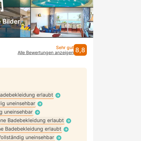
 Bilder
Sehr gut
8,8
Alle Bewertungen anzeigen
adebekleidung erlaubt
dig uneinsehbar
ig uneinsehbar
ne Badebekleidung erlaubt
e Badebekleidung erlaubt
ollständig uneinsehbar