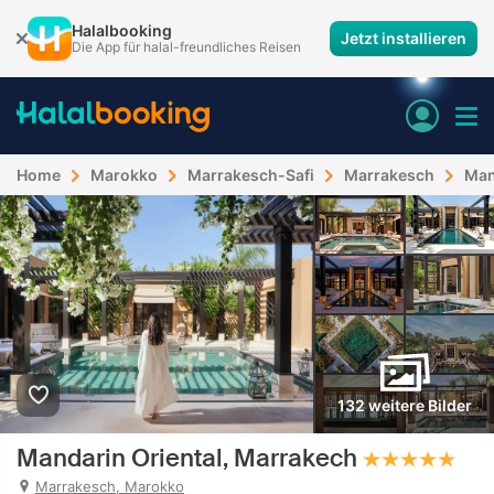
Halalbooking
Jetzt installieren
Die App für halal-freundliches Reisen
Home
Marokko
Marrakesch-Safi
Marrakesch
Man
132 weitere Bilder
Mandarin Oriental, Marrakech
Marrakesch, Marokko