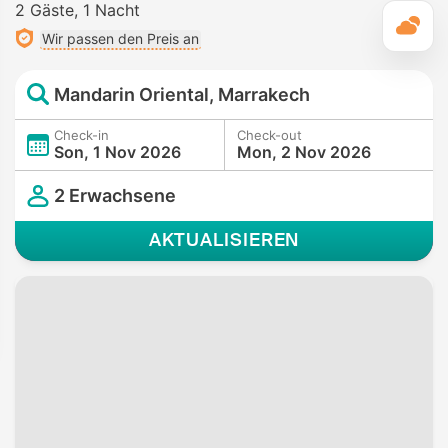
2 Gäste
1 Nacht
T
Wir passen den Preis an
Mandarin Oriental, Marrakech
Check-in
Check-out
Son, 1 Nov 2026
Mon, 2 Nov 2026
2 Erwachsene
AKTUALISIEREN