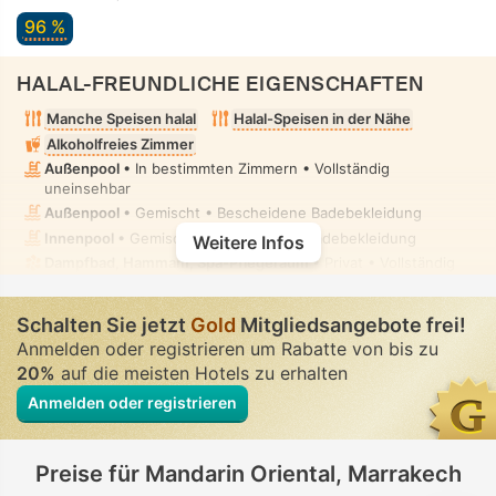
96 %
HALAL-FREUNDLICHE EIGENSCHAFTEN
Manche Speisen halal
Halal-Speisen in der Nähe
Alkoholfreies Zimmer
Außenpool
• In bestimmten Zimmern • Vollständig
uneinsehbar
Außenpool
• Gemischt • Bescheidene Badebekleidung
Innenpool
• Gemischt • Bescheidene Badebekleidung
Weitere Infos
Dampfbad, Hammam, Spa-Pflegeraum
• Privat • Vollständig
uneinsehbar
Bidet-Handbrause
• In allen Zimmern
Schalten Sie jetzt
Gold
Mitgliedsangebote frei!
Anmelden oder registrieren um Rabatte von bis zu
20%
auf die meisten Hotels zu erhalten
Anmelden oder registrieren
Preise für Mandarin Oriental, Marrakech