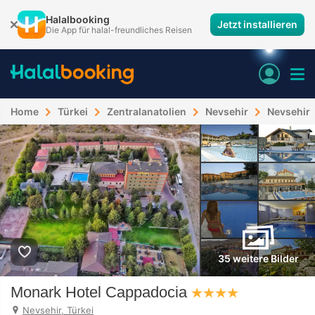
Halalbooking
Jetzt installieren
Die App für halal-freundliches Reisen
Home
Türkei
Zentralanatolien
Nevsehir
Nevsehir
35 weitere Bilder
Monark Hotel Cappadocia
Nevsehir, Türkei