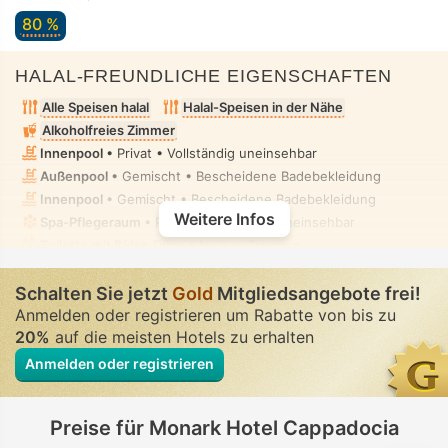
80 %
HALAL-FREUNDLICHE EIGENSCHAFTEN
Alle Speisen halal
Halal-Speisen in der Nähe
Alkoholfreies Zimmer
Innenpool
• Privat • Vollständig uneinsehbar
Außenpool
• Gemischt • Bescheidene Badebekleidung
Innenpool
• Gemischt • Bescheidene Badebekleidung
Weitere Infos
Spa-Pflegeraum
• Privat • Vollständig uneinsehbar
Toilette mit Bidet-Düse
• In allen Zimmern
Schalten Sie jetzt
Gold
Mitgliedsangebote frei!
Anmelden oder registrieren um Rabatte von bis zu
20%
auf die meisten Hotels zu erhalten
Anmelden oder registrieren
Preise für Monark Hotel Cappadocia