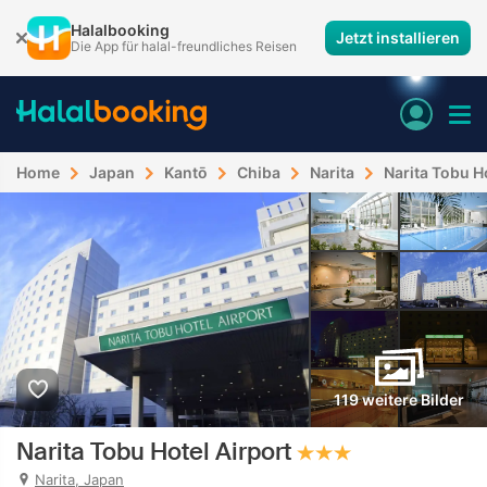
Halalbooking
Jetzt installieren
Die App für halal-freundliches Reisen
Home
Japan
Kantō
Chiba
Narita
Narita Tobu H
119 weitere Bilder
Narita Tobu Hotel Airport
Narita, Japan