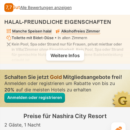
7,7
Gut
Alle Bewertungen anzeigen
HALAL-FREUNDLICHE EIGENSCHAFTEN
Manche Speisen halal
Alkoholfreies Zimmer
Toilette mit Bidet-Düse
• In allen Zimmern
Kein Pool, Spa oder Strand nur für Frauen, privat mietbar oder
in Villa/Zimmer ohne Einsehbarkeit. Kein Pool, Spa oder Strand
für gemischte Nutzung, in dem bescheidene Badebekleidung
Weitere Infos
erlaubt ist
Schalten Sie jetzt
Gold
Mitgliedsangebote frei!
Anmelden oder registrieren um Rabatte von bis zu
20%
auf die meisten Hotels zu erhalten
Anmelden oder registrieren
Preise für Nashira City Resort
2 Gäste
1 Nacht
T