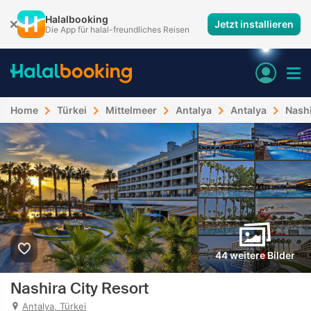
Halalbooking
Jetzt installieren
Die App für halal-freundliches Reisen
Home
Türkei
Mittelmeer
Antalya
Antalya
Nashi
44 weitere Bilder
Nashira City Resort
Antalya, Türkei