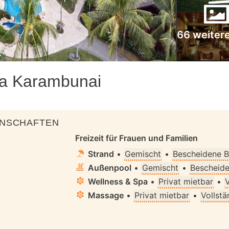
66 weitere
pa Karambunai
ENSCHAFTEN
Freizeit für Frauen und Familien
Strand
•
Gemischt
•
Bescheidene B
Außenpool
•
Gemischt
•
Bescheide
Wellness & Spa
•
Privat mietbar
•
V
Massage
•
Privat mietbar
•
Vollstä