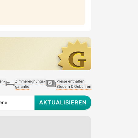
ien-
Zimmereignungs-
Preise enthalten
garantie
Steuern & Gebühren
AKTUALISIEREN
ene