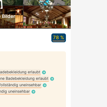
 Bilder
78 %
adebekleidung erlaubt
ne Badebekleidung erlaubt
ollständig uneinsehbar
ndig uneinsehbar