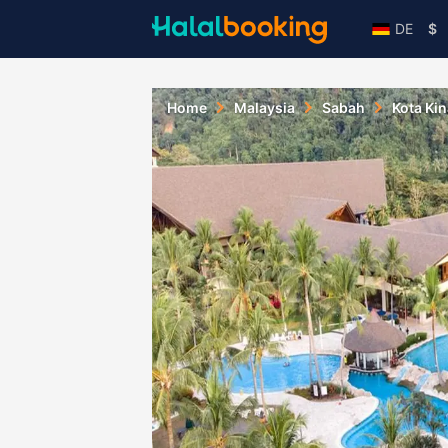
DE
$
Home
Malaysia
Sabah
Kota Ki