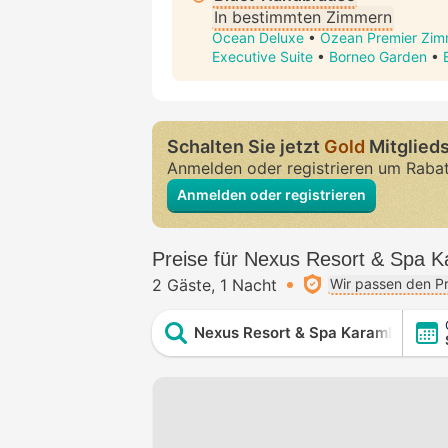
In bestimmten Zimmern
Ocean Deluxe
•
Ozean Premier Zim
Executive Suite
•
Borneo Garden
•
Schalten Sie jetzt
Gold
Mitglieds
Anmelden oder registrieren um Raba
Anmelden oder registrieren
Preise für Nexus Resort & Spa 
2 Gäste
1 Nacht
Wir passen den Pr
Nexus Resort & Spa Karambunai