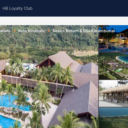
HB Loyalty Club
nabalu
Kota Kinabalu
Nexus Resort & Spa Karambunai