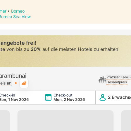
mer
•
Borneo
Borneo Sea View
angebote frei!
tte von bis zu
20%
auf die meisten Hotels zu erhalten
Karambunai
Präziser Famil
Gesamtpreis
Typische Wetterlage
eis an
Check-in
Check-out
2 Erwachs
Son, 1 Nov 2026
Mon, 2 Nov 2026