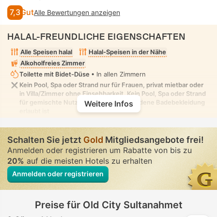
7,3
Gut
Alle Bewertungen anzeigen
HALAL-FREUNDLICHE EIGENSCHAFTEN
Alle Speisen halal
Halal-Speisen in der Nähe
Alkoholfreies Zimmer
Toilette mit Bidet-Düse
• In allen Zimmern
Kein Pool, Spa oder Strand nur für Frauen, privat mietbar oder
in Villa/Zimmer ohne Einsehbarkeit. Kein Pool, Spa oder Strand
für gemischte Nutzung, in dem bescheidene Badebekleidung
Weitere Infos
erlaubt ist
Schalten Sie jetzt
Gold
Mitgliedsangebote frei!
Anmelden oder registrieren um Rabatte von bis zu
20%
auf die meisten Hotels zu erhalten
Anmelden oder registrieren
Preise für Old City Sultanahmet