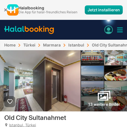
Halalbooking
Jetzt installieren
Die App für halal-freundliches Reisen
Home
Türkei
Marmara
Istanbul
Old City Sultanah
13 weitere Bilder
Old City Sultanahmet
Istanbul, Türkei