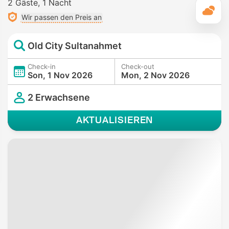
2 Gäste
1 Nacht
T
Wir passen den Preis an
Old City Sultanahmet
Check-in
Check-out
Son, 1 Nov 2026
Mon, 2 Nov 2026
2 Erwachsene
AKTUALISIEREN