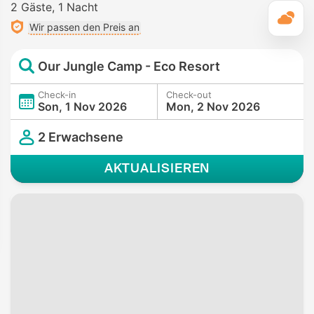
2 Gäste
1 Nacht
T
Wir passen den Preis an
Our Jungle Camp - Eco Resort
Check-in
Check-out
Son, 1 Nov 2026
Mon, 2 Nov 2026
2 Erwachsene
AKTUALISIEREN