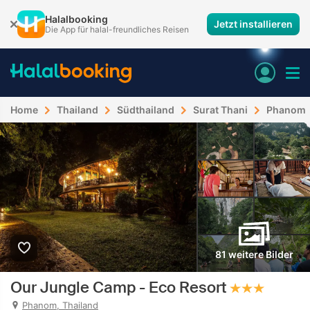
Halalbooking
Jetzt installieren
Die App für halal-freundliches Reisen
Home
Thailand
Südthailand
Surat Thani
Phanom
81 weitere Bilder
Our Jungle Camp - Eco Resort
Phanom, Thailand