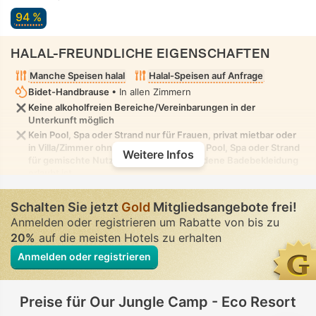
94 %
HALAL-FREUNDLICHE EIGENSCHAFTEN
Manche Speisen halal
Halal-Speisen auf Anfrage
Bidet-Handbrause
• In allen Zimmern
Keine alkoholfreien Bereiche/Vereinbarungen in der
Unterkunft möglich
Kein Pool, Spa oder Strand nur für Frauen, privat mietbar oder
in Villa/Zimmer ohne Einsehbarkeit. Kein Pool, Spa oder Strand
Weitere Infos
für gemischte Nutzung, in dem bescheidene Badebekleidung
erlaubt ist
Schalten Sie jetzt
Gold
Mitgliedsangebote frei!
Anmelden oder registrieren um Rabatte von bis zu
20%
auf die meisten Hotels zu erhalten
Anmelden oder registrieren
Preise für Our Jungle Camp - Eco Resort