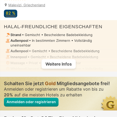
Malevizi, Griechenland
82 %
HALAL-FREUNDLICHE EIGENSCHAFTEN
Strand
• Gemischt • Bescheidene Badebekleidung
Außenpool
• In bestimmten Zimmern • Vollständig
uneinsehbar
Außenpool
• Gemischt • Bescheidene Badebekleidung
Innenpool
• Gemischt • Bescheidene Badebekleidung
Massage
• Privat • Vollständig uneinsehbar
Weitere Infos
Whirlpool/Jacuzzi
• In bestimmten Zimmern • Vollständig
uneinsehbar
Schalten Sie jetzt
Gold
Mitgliedsangebote frei!
Anmelden oder registrieren um Rabatte von bis zu
20%
auf die meisten Hotels zu erhalten
Anmelden oder registrieren