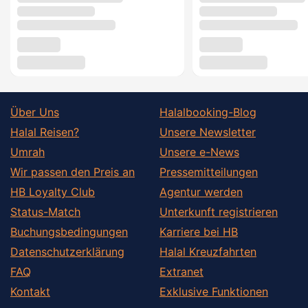
Über Uns
Halalbooking-Blog
Halal Reisen?
Unsere Newsletter
Umrah
Unsere e-News
Wir passen den Preis an
Pressemitteilungen
HB Loyalty Club
Agentur werden
Status-Match
Unterkunft registrieren
Buchungsbedingungen
Karriere bei HB
Datenschutzerklärung
Halal Kreuzfahrten
FAQ
Extranet
Kontakt
Exklusive Funktionen