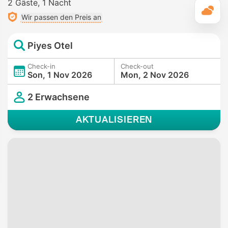
2 Gäste
1 Nacht
T
Wir passen den Preis an
Piyes Otel
Check-in
Check-out
Son, 1 Nov 2026
Mon, 2 Nov 2026
2 Erwachsene
AKTUALISIEREN