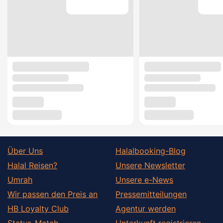
Über Uns
Halalbooking-Blog
Halal Reisen?
Unsere Newsletter
Umrah
Unsere e-News
Wir passen den Preis an
Pressemitteilungen
HB Loyalty Club
Agentur werden
Status-Match
Unterkunft registrieren