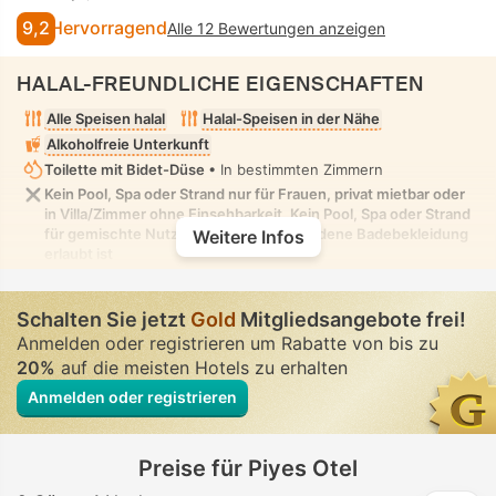
9,2
Hervorragend
Alle 12 Bewertungen anzeigen
HALAL-FREUNDLICHE EIGENSCHAFTEN
Alle Speisen halal
Halal-Speisen in der Nähe
Alkoholfreie Unterkunft
Toilette mit Bidet-Düse
• In bestimmten Zimmern
Kein Pool, Spa oder Strand nur für Frauen, privat mietbar oder
in Villa/Zimmer ohne Einsehbarkeit. Kein Pool, Spa oder Strand
für gemischte Nutzung, in dem bescheidene Badebekleidung
Weitere Infos
erlaubt ist
Schalten Sie jetzt
Gold
Mitgliedsangebote frei!
Anmelden oder registrieren um Rabatte von bis zu
20%
auf die meisten Hotels zu erhalten
Anmelden oder registrieren
Preise für Piyes Otel