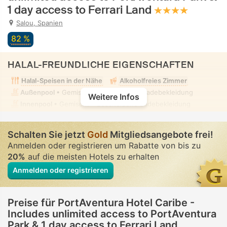
1 day access to Ferrari Land
Salou, Spanien
82 %
HALAL-FREUNDLICHE EIGENSCHAFTEN
Halal-Speisen in der Nähe
Alkoholfreies Zimmer
Außenpool
• Gemischt • Bescheidene Badebekleidung
Weitere Infos
Innenpool
• Gemischt • Bescheidene Badebekleidung
Schalten Sie jetzt
Gold
Mitgliedsangebote frei!
Anmelden oder registrieren um Rabatte von bis zu
20%
auf die meisten Hotels zu erhalten
Anmelden oder registrieren
Preise für PortAventura Hotel Caribe -
Includes unlimited access to PortAventura
Park & 1 day access to Ferrari Land