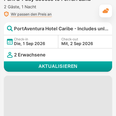
2 Gäste
1 Nacht
T
Wir passen den Preis an
PortAventura Hotel Caribe - Includes unlimited access to PortAventura Park & 1 day access to Ferrari Land
Check-in
Check-out
Die, 1 Sep 2026
Mit, 2 Sep 2026
2 Erwachsene
AKTUALISIEREN