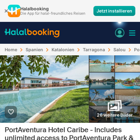
Halalbooking
Jetzt installieren
Die App für halal-freundliches Reisen
Home
Spanien
Katalonien
Tarragona
Salou
Po
26 weitere Bilder
PortAventura Hotel Caribe - Includes
unlimited access to PortAventura Park &