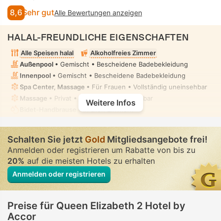
8,6
Sehr gut
Alle Bewertungen anzeigen
HALAL-FREUNDLICHE EIGENSCHAFTEN
Alle Speisen halal
Alkoholfreies Zimmer
Außenpool
• Gemischt • Bescheidene Badebekleidung
Innenpool
• Gemischt • Bescheidene Badebekleidung
Spa Center, Massage
• Für Frauen • Vollständig uneinsehbar
Massage
• Privat • Vollständig uneinsehbar
Weitere Infos
Bidet-Handbrause
• In allen Zimmern
Schalten Sie jetzt
Gold
Mitgliedsangebote frei!
Anmelden oder registrieren um Rabatte von bis zu
20%
auf die meisten Hotels zu erhalten
Anmelden oder registrieren
Preise für Queen Elizabeth 2 Hotel by
Accor