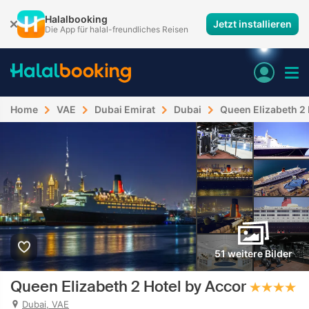
Halalbooking
Jetzt installieren
Die App für halal-freundliches Reisen
Home
VAE
Dubai Emirat
Dubai
Queen Elizabeth 2 
51 weitere Bilder
Queen Elizabeth 2 Hotel by Accor
Dubai, VAE