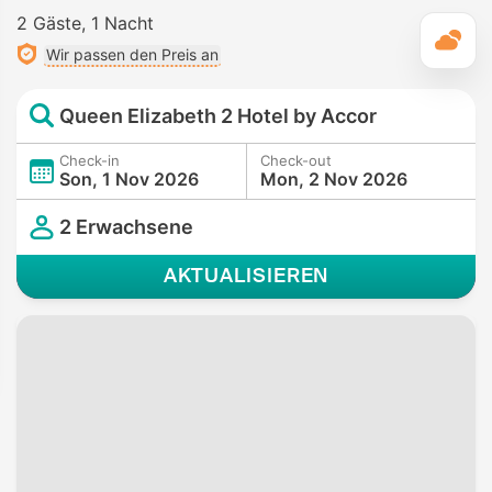
2 Gäste
1 Nacht
T
Wir passen den Preis an
Queen Elizabeth 2 Hotel by Accor
Check-in
Check-out
Son, 1 Nov 2026
Mon, 2 Nov 2026
2 Erwachsene
AKTUALISIEREN