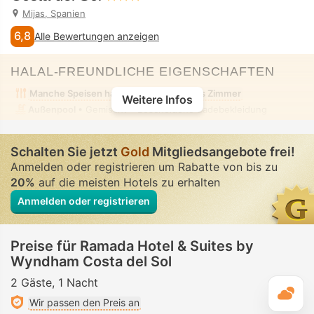
Mijas, Spanien
6,8
Alle Bewertungen anzeigen
HALAL-FREUNDLICHE EIGENSCHAFTEN
Manche Speisen halal
Alkoholfreies Zimmer
Weitere Infos
Außenpool
• Gemischt • Bescheidene Badebekleidung
Schalten Sie jetzt
Gold
Mitgliedsangebote frei!
Anmelden oder registrieren um Rabatte von bis zu
20%
auf die meisten Hotels zu erhalten
Anmelden oder registrieren
Preise für Ramada Hotel & Suites by
Wyndham Costa del Sol
2 Gäste
1 Nacht
T
Wir passen den Preis an