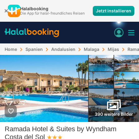
Halalbooking
Jetzt installieren
Die App für halal-freundliches Reisen
Home
Spanien
Andalusien
Malaga
Mijas
Ramad
390 weitere Bilder
Ramada Hotel & Suites by Wyndham
Costa del Sol