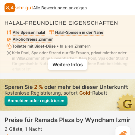
8,4
Sehr gut
Alle Bewertungen anzeigen
HALAL-FREUNDLICHE EIGENSCHAFTEN
Alle Speisen halal
Halal-Speisen in der Nähe
Alkoholfreies Zimmer
Toilette mit Bidet-Düse
• In allen Zimmern
Kein Pool, Spa oder Strand nur für Frauen, privat mietbar oder
in Villa/Zimmer ohne Einsehbarkeit. Kein Pool, Spa oder Strand
für gemischte Nutzung, in dem bescheidene Badebekleidung
Weitere Infos
erlaubt ist
Sparen Sie
2 %
oder mehr bei dieser Unterkunft
Kostenlose Registrierung, sofort
Gold
-Rabatt
Anmelden oder registrieren
Preise für Ramada Plaza by Wyndham Izmir
2 Gäste
1 Nacht
T