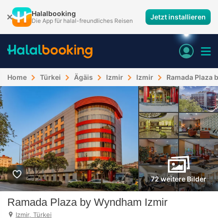
Halalbooking
Jetzt installieren
Die App für halal-freundliches Reisen
Home
Türkei
Ägäis
Izmir
Izmir
Ramada Plaza 
72 weitere Bilder
Ramada Plaza by Wyndham Izmir
Izmir, Türkei