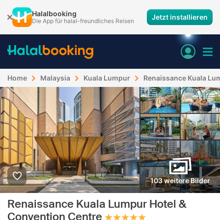
Halalbooking
Jetzt installieren
Die App für halal-freundliches Reisen
Home
Malaysia
Kuala Lumpur
Renaissance Kuala Lum
103 weitere Bilder
Renaissance Kuala Lumpur Hotel &
Convention Centre