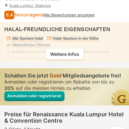
Kuala Lumpur, Malaysia
9,4
Hervorragend
Alle Bewertungen anzeigen
HALAL-FREUNDLICHE EIGENSCHAFTEN
Alle Speisen halal
Halal-Speisen in der Nähe
Alkoholfreies Zimmer
Außenpool
• Gemischt • Bescheidene Badebekleidung
Weitere Infos
Bidet-Handbrause
• In allen Zimmern
Schalten Sie jetzt
Gold
Mitgliedsangebote frei!
Anmelden oder registrieren um Rabatte von bis zu
20%
auf die meisten Hotels zu erhalten
Anmelden oder registrieren
Preise für Renaissance Kuala Lumpur Hotel
& Convention Centre