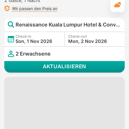
2 Gäste
1 Nacht
T
Wir passen den Preis an
Renaissance Kuala Lumpur Hotel & Convention Centre
Check-in
Check-out
Son, 1 Nov 2026
Mon, 2 Nov 2026
2 Erwachsene
AKTUALISIEREN