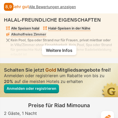
8,9
Sehr gut
Alle Bewertungen anzeigen
HALAL-FREUNDLICHE EIGENSCHAFTEN
Alle Speisen halal
Halal-Speisen in der Nähe
Alkoholfreies Zimmer
Kein Pool, Spa oder Strand nur für Frauen, privat mietbar oder
in Villa/Zimmer ohne Einsehbarkeit. Kein Pool, Spa oder Strand
für gemischte Nutzung, in dem bescheidene Badebekleidung
Weitere Infos
erlaubt ist
Schalten Sie jetzt
Gold
Mitgliedsangebote frei!
Anmelden oder registrieren um Rabatte von bis zu
20%
auf die meisten Hotels zu erhalten
Anmelden oder registrieren
Preise für Riad Mimouna
2 Gäste
1 Nacht
T