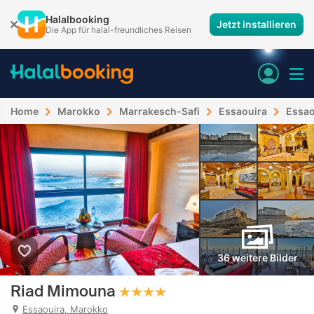
Halalbooking
Jetzt installieren
Die App für halal-freundliches Reisen
Home
Marokko
Marrakesch-Safi
Essaouira
Essao
36 weitere Bilder
Riad Mimouna
Essaouira, Marokko