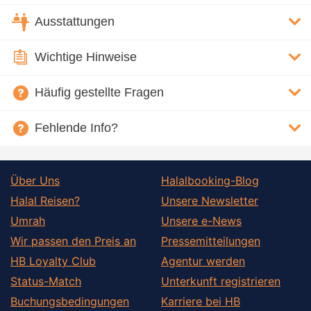
Ausstattungen
Wichtige Hinweise
Häufig gestellte Fragen
Fehlende Info?
Über Uns
Halalbooking-Blog
Halal Reisen?
Unsere Newsletter
Umrah
Unsere e-News
Wir passen den Preis an
Pressemitteilungen
HB Loyalty Club
Agentur werden
Status-Match
Unterkunft registrieren
Buchungsbedingungen
Karriere bei HB