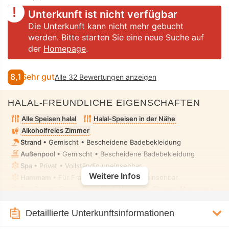
Unterkunft ist nicht verfügbar
Die Unterkunft kann nicht mehr gebucht
werden. Bitte starten Sie eine neue Suche auf
der
Homepage
.
8,1
Sehr gut
Alle 32 Bewertungen anzeigen
HALAL-FREUNDLICHE EIGENSCHAFTEN
Alle Speisen halal
Halal-Speisen in der Nähe
Alkoholfreies Zimmer
Strand
• Gemischt • Bescheidene Badebekleidung
Außenpool
• Gemischt • Bescheidene Badebekleidung
Spa
• Privat • Vollständig uneinsehbar
Weitere Infos
Hammam
• Für Frauen • Vollständig uneinsehbar
Spa Center, Sauna, Dampfbad, Hammam, Fitness, Massage
•
Privat • Vollständig uneinsehbar
Toilette mit Bidet-Düse
• In allen Zimmern
Detaillierte Unterkunftsinformationen