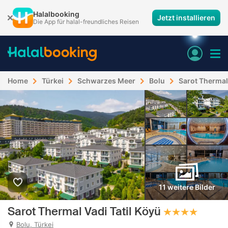
Halalbooking
Jetzt installieren
Die App für halal-freundliches Reisen
Home
Türkei
Schwarzes Meer
Bolu
Sarot Thermal 
11 weitere Bilder
Sarot Thermal Vadi Tatil Köyü
Bolu, Türkei