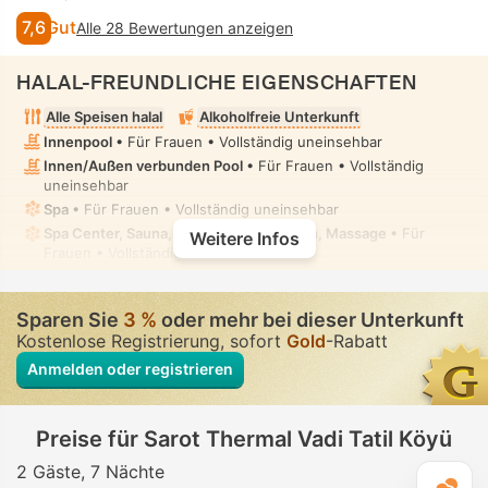
7,6
Gut
Alle 28 Bewertungen anzeigen
HALAL-FREUNDLICHE EIGENSCHAFTEN
Alle Speisen halal
Alkoholfreie Unterkunft
Innenpool
• Für Frauen • Vollständig uneinsehbar
Innen/Außen verbunden Pool
• Für Frauen • Vollständig
uneinsehbar
Spa
• Für Frauen • Vollständig uneinsehbar
Spa Center, Sauna, Dampfbad, Hammam, Massage
• Für
Weitere Infos
Frauen • Vollständig uneinsehbar
Toilette mit Bidet-Düse
• In allen Zimmern
Sparen Sie
3 %
oder mehr bei dieser Unterkunft
Kostenlose Registrierung, sofort
Gold
-Rabatt
Anmelden oder registrieren
Preise für Sarot Thermal Vadi Tatil Köyü
2 Gäste
7 Nächte