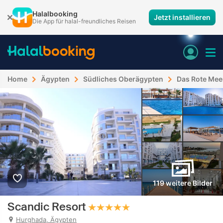
Halalbooking
Jetzt installieren
Die App für halal-freundliches Reisen
Home
Ägypten
Südliches Oberägypten
Das Rote Mee
119 weitere Bilder
Scandic Resort
Hurghada, Ägypten