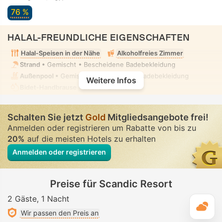
76 %
HALAL-FREUNDLICHE EIGENSCHAFTEN
Halal-Speisen in der Nähe
Alkoholfreies Zimmer
Strand
• Gemischt • Bescheidene Badebekleidung
Außenpool
• Gemischt • Bescheidene Badebekleidung
Weitere Infos
Bidet-Handbrause
• In allen Zimmern
Schalten Sie jetzt
Gold
Mitgliedsangebote frei!
Anmelden oder registrieren um Rabatte von bis zu
20%
auf die meisten Hotels zu erhalten
Anmelden oder registrieren
Preise für Scandic Resort
2 Gäste
1 Nacht
T
Wir passen den Preis an