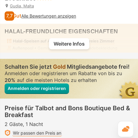
Gudja, Malta
7,7
Gut
Alle Bewertungen anzeigen
HALAL-FREUNDLICHE EIGENSCHAFTEN
Halal-Speisen auf Anfrage
Alkoholfreies Zimmer
Weitere Infos
Außenpool
• Gemischt • Bescheidene Badebekleidung
Schalten Sie jetzt
Gold
Mitgliedsangebote frei!
Anmelden oder registrieren um Rabatte von bis zu
20%
auf die meisten Hotels zu erhalten
Anmelden oder registrieren
Preise für Talbot and Bons Boutique Bed &
Breakfast
2 Gäste
1 Nacht
T
Wir passen den Preis an