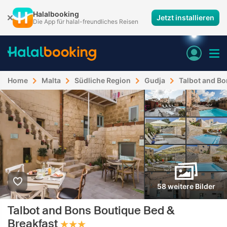
Halalbooking
Jetzt installieren
Die App für halal-freundliches Reisen
Home
Malta
Südliche Region
Gudja
Talbot and Bo
58 weitere Bilder
Talbot and Bons Boutique Bed &
Breakfast